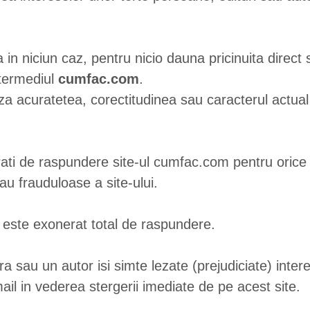
n niciun caz, pentru nicio dauna pricinuita direct sa
intermediul
cumfac.com
.
uratetea, corectitudinea sau caracterul actual al c
ati de raspundere site-ul cumfac.com pentru orice a
au frauduloase a site-ului.
este exonerat total de raspundere
.
ra sau un autor isi simte lezate (prejudiciate) inter
il in vederea stergerii imediate de pe acest site.